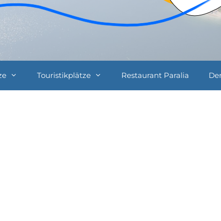
ze
Touristikplätze
Restaurant Paralia
De