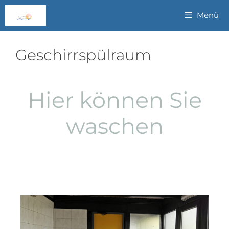
Menü
Geschirrspülraum
Hier können Sie
waschen